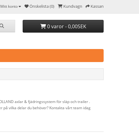
Önskelista (0)
Kundvagn
Kassan
Mitt konto
0 varor - 0,00SEK
HOLLAND axlar & fjädringssystem för släp och trailer .
äker på vilka delar du behöver? Kontakta vårt team idag