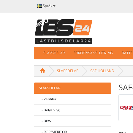
Språk
SLÄPSDELAR
FORDONSANSLUTNING
BATTER
SLÄPSDELAR
SAF-HOLLAND
SA
SLÄPSDELAR
- Ventiler
- Belysning
- BPW
- ROR/MERITOR