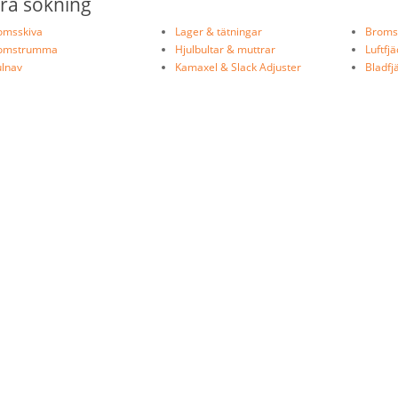
era sökning
omsskiva
Lager & tätningar
Bromsc
omstrumma
Hjulbultar & muttrar
Luftfj
ulnav
Kamaxel & Slack Adjuster
Bladfj