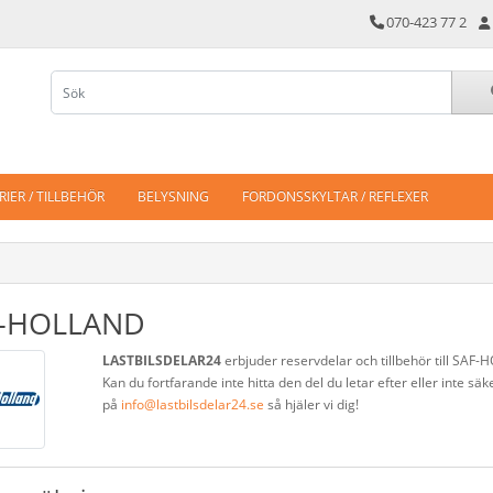
070-423 77 2
IER / TILLBEHÖR
BELYSNING
FORDONSSKYLTAR / REFLEXER
F-HOLLAND
LASTBILSDELAR24
erbjuder reservdelar och tillbehör till SAF-
Kan du fortfarande inte hitta den del du letar efter eller inte s
på
info@lastbilsdelar24.se
så hjäler vi dig!