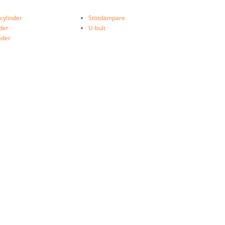
ylinder
Stötdämpare
äder
U-bult
äder